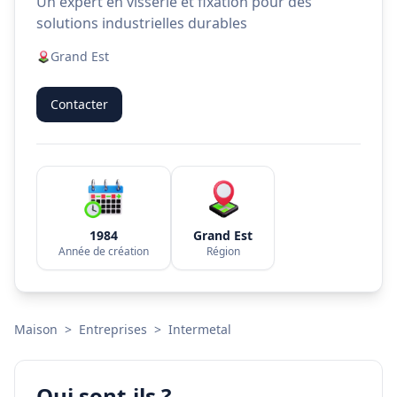
Un expert en visserie et fixation pour des
solutions industrielles durables
Grand Est
Contacter
1984
Grand Est
Année de création
Région
Maison
>
Entreprises
>
Intermetal
Qui sont-ils ?