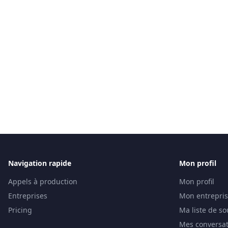
Navigation rapide
Mon profil
Appels à production
Mon profil
Entreprises
Mon entrepri
Pricing
Ma liste de so
Mes conversat