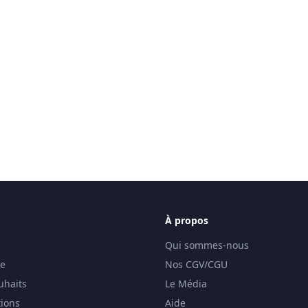
À propos
Qui sommes-nous
se
Nos CGV/CGU
uhaits
Le Média
ions
Aide