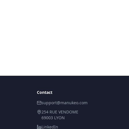
Contact
support@manukeo.com
254 RUE VENDOME
69003 LYON
LinkedIn