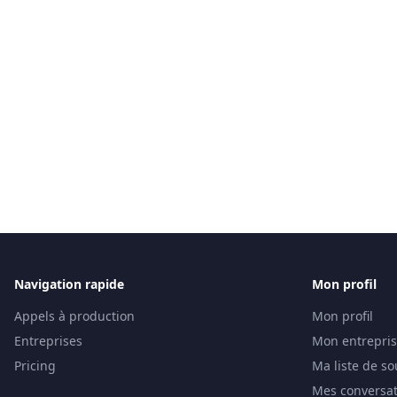
Navigation rapide
Mon profil
Appels à production
Mon profil
Entreprises
Mon entrepri
Pricing
Ma liste de so
Mes conversat