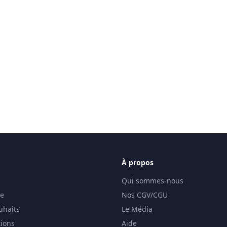
À propos
Qui sommes-nous
se
Nos CGV/CGU
uhaits
Le Média
ions
Aide