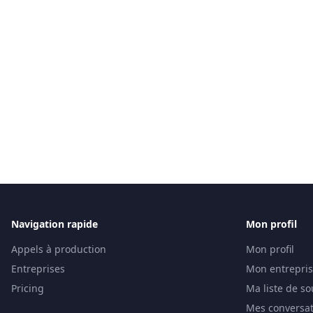
Navigation rapide
Mon profil
Appels à production
Mon profil
Entreprises
Mon entrepri
Pricing
Ma liste de so
Mes conversat