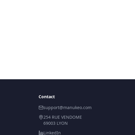
Contact
support@manukeo.com
254 RUE VENDOME
69003 LYON
LinkedIn