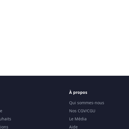
À propos
Qui sommes-nous
se
Nos CGV/CGU
uhaits
Le Média
ions
Aide